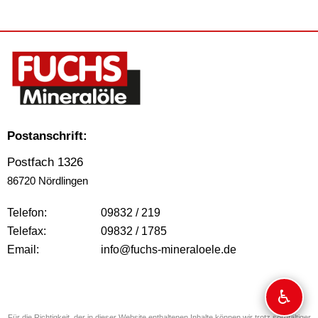
Postanschrift:
Postfach 1326
86720 Nördlingen
Telefon:
09832 / 219
Telefax:
09832 / 1785
Email:
info@fuchs-mineraloele.de
♿
Für die Richtigkeit, der in dieser Website enthaltenen Inhalte können wir trotz sorgfältiger